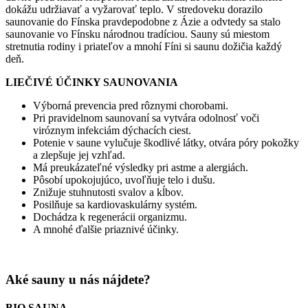
dokážu udržiavať a vyžarovať teplo. V stredoveku dorazilo
saunovanie do Fínska pravdepodobne z Ázie a odvtedy sa stalo
saunovanie vo Fínsku národnou tradíciou. Sauny sú miestom
stretnutia rodiny i priateľov a mnohí Fíni si saunu dožičia každý
deň.
LIEČIVÉ ÚČINKY SAUNOVANIA
Výborná prevencia pred rôznymi chorobami.
Pri pravidelnom saunovaní sa vytvára odolnosť voči
viróznym infekciám dýchacích ciest.
Potenie v saune vylučuje škodlivé látky, otvára póry pokožky
a zlepšuje jej vzhľad.
Má preukázateľné výsledky pri astme a alergiách.
Pôsobí upokojujúco, uvoľňuje telo i dušu.
Znižuje stuhnutosti svalov a kĺbov.
Posilňuje sa kardiovaskulárny systém.
Dochádza k regenerácii organizmu.
A mnohé ďalšie priaznivé účinky.
Aké sauny u nás nájdete?
BIO SAUNA