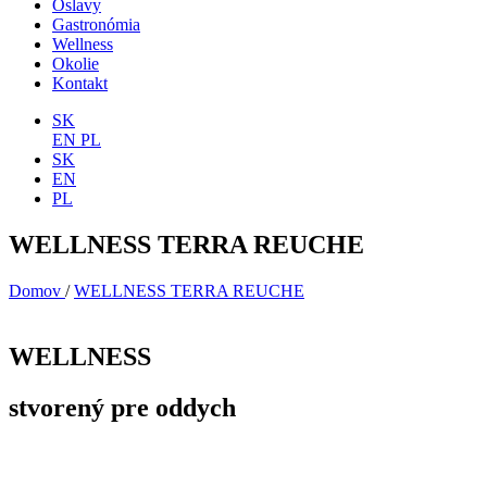
Oslavy
Gastronómia
Wellness
Okolie
Kontakt
SK
EN
PL
SK
EN
PL
WELLNESS TERRA REUCHE
Domov
/
WELLNESS TERRA REUCHE
WELLNESS
stvorený pre oddych