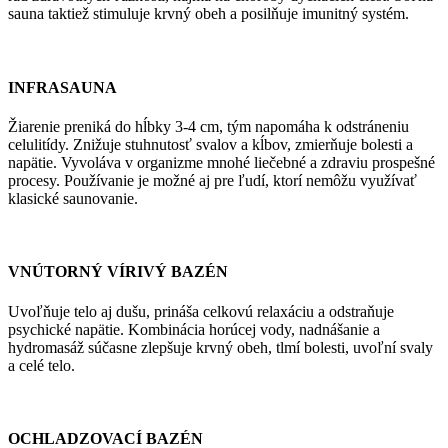
sauna taktiež stimuluje krvný obeh a posilňuje imunitný systém.
INFRASAUNA
Žiarenie preniká do hĺbky 3-4 cm, tým napomáha k odstráneniu
celulitídy. Znižuje stuhnutosť svalov a kĺbov, zmierňuje bolesti a
napätie. Vyvoláva v organizme mnohé liečebné a zdraviu prospešné
procesy. Používanie je možné aj pre ľudí, ktorí nemôžu využívať
klasické saunovanie.
VNÚTORNÝ VÍRIVÝ BAZÉN
Uvoľňuje telo aj dušu, prináša celkovú relaxáciu a odstraňuje
psychické napätie. Kombinácia horúcej vody, nadnášanie a
hydromasáž súčasne zlepšuje krvný obeh, tlmí bolesti, uvoľní svaly
a celé telo.
OCHLADZOVACÍ BAZÉN