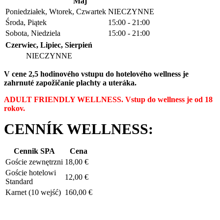
Maj
Poniedziałek, Wtorek, Czwartek
NIECZYNNE
Środa, Piątek
15:00 - 21:00
Sobota, Niedziela
15:00 - 21:00
Czerwiec, Lipiec, Sierpień
NIECZYNNE
V cene 2,5 hodinového vstupu do hotelového wellness je
zahrnuté zapožičanie plachty a uteráka.
ADULT FRIENDLY WELLNESS. Vstup do wellness je od 18
rokov.
CENNÍK WELLNESS:
Cennik SPA
Cena
Goście zewnętrzni
18,00 €
Goście hotelowi
12,00 €
Standard
Karnet (10 wejść)
160,00 €