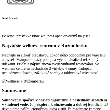
Adult friendly
Po letnej prestávke bude wellness opäť otvorený na jeseň.
Najväčšie wellness centrum v Ružomberku
Nechajte sa zlákať predstavou dokonalého odpočinku pre vaše telo
a myseľ. Vstúpte do oázy pokoja a vychutnávajte si relax plnými
dúškami. Príďte a nájdite znova svoju vnútornú rovnováhu. Vo
wellness centre sa nachádzajú 2 vírivky, 4 sauny, ľadopád,
ochladzovací bazén, zážitkové sprchy a oddychová miestnosť.
Saunovanie
Saunovanie spočíva v ohriatí organizmu a následnom schladení
v studenej vode, čo prispieva k otužovaniu a dobrej kondícii.
Už
dávno pred naším letopočtom ľudia zistili, že rozohriate kamene