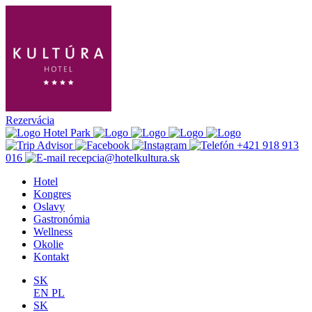
Rezervácia
+421 918 913
016
recepcia@hotelkultura.sk
Hotel
Kongres
Oslavy
Gastronómia
Wellness
Okolie
Kontakt
SK
EN
PL
SK