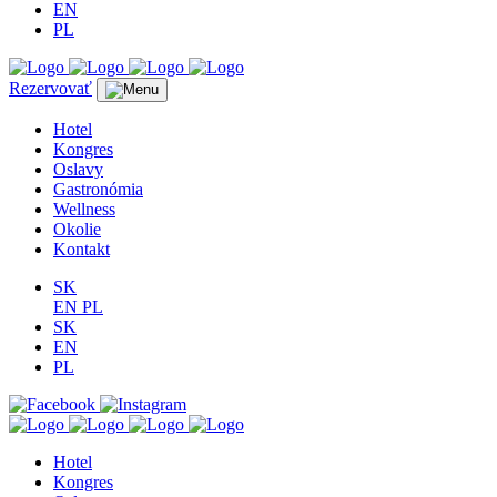
EN
PL
Rezervovať
Hotel
Kongres
Oslavy
Gastronómia
Wellness
Okolie
Kontakt
SK
EN
PL
SK
EN
PL
Hotel
Kongres