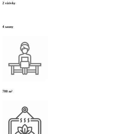
2 vírivky
4 sauny
700 m²