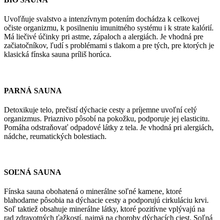
Uvoľňuje svalstvo a intenzívnym potením dochádza k celkovej
očiste organizmu, k posilneniu imunitného systému i k strate kalórií.
Má liečivé účinky pri astme, zápaloch a alergiách. Je vhodná pre
začiatočníkov, ľudí s problémami s tlakom a pre tých, pre ktorých je
klasická fínska sauna príliš horúca.
PARNÁ SAUNA
Detoxikuje telo, prečistí dýchacie cesty a príjemne uvoľní celý
organizmus. Priaznivo pôsobí na pokožku, podporuje jej elasticitu.
Pomáha odstraňovať odpadové látky z tela. Je vhodná pri alergiách,
nádche, reumatických bolestiach.
SOĽNÁ SAUNA
Fínska sauna obohatená o minerálne soľné kamene, ktoré
blahodarne pôsobia na dýchacie cesty a podporujú cirkuláciu krvi.
Soľ taktiež obsahuje minerálne látky, ktoré pozitívne vplývajú na
rad zdravotných ťažkostí, najmä na choroby dýchacích ciest. Soľná