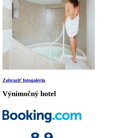
Zobraziť fotogalériu
Výnimočný hotel