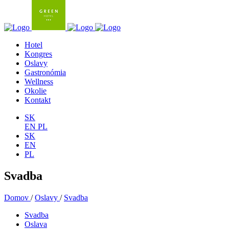
Hotel
Kongres
Oslavy
Gastronómia
Wellness
Okolie
Kontakt
SK
EN
PL
SK
EN
PL
Svadba
Domov
/
Oslavy
/
Svadba
Svadba
Oslava