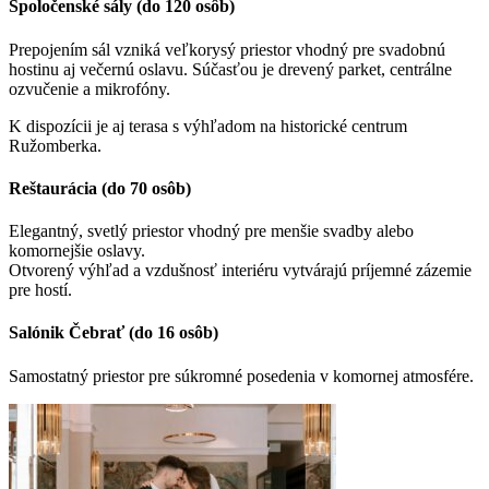
Spoločenské sály (do 120 osôb)
Prepojením sál vzniká veľkorysý priestor vhodný pre svadobnú
hostinu aj večernú oslavu. Súčasťou je drevený parket, centrálne
ozvučenie a mikrofóny.
K dispozícii je aj terasa s výhľadom na historické centrum
Ružomberka.
Reštaurácia (do 70 osôb)
Elegantný, svetlý priestor vhodný pre menšie svadby alebo
komornejšie oslavy.
Otvorený výhľad a vzdušnosť interiéru vytvárajú príjemné zázemie
pre hostí.
Salónik Čebrať (do 16 osôb)
Samostatný priestor pre súkromné posedenia v komornej atmosfére.