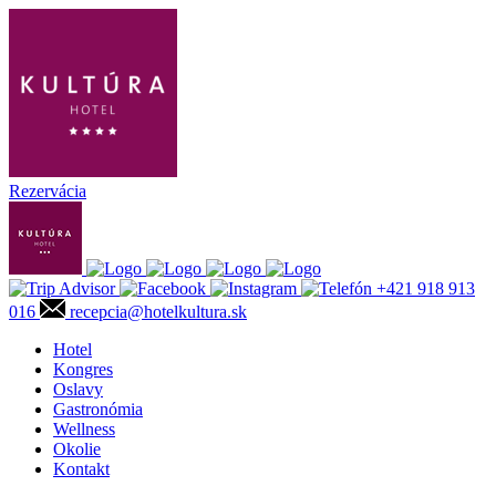
Rezervácia
+421 918 913
016
recepcia@hotelkultura.sk
Hotel
Kongres
Oslavy
Gastronómia
Wellness
Okolie
Kontakt