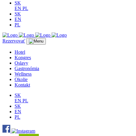
SK
EN
PL
SK
EN
PL
Rezervovať
Hotel
Kongres
Oslavy
Gastronómia
Wellness
Okolie
Kontakt
SK
EN
PL
SK
EN
PL