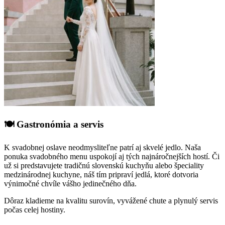
🍽️ Gastronómia a servis
K svadobnej oslave neodmysliteľne patrí aj skvelé jedlo. Naša
ponuka svadobného menu uspokojí aj tých najnáročnejších hostí. Či
už si predstavujete tradičnú slovenskú kuchyňu alebo špeciality
medzinárodnej kuchyne, náš tím pripraví jedlá, ktoré dotvoria
výnimočné chvíle vášho jedinečného dňa.
Dôraz kladieme na kvalitu surovín, vyvážené chute a plynulý servis
počas celej hostiny.