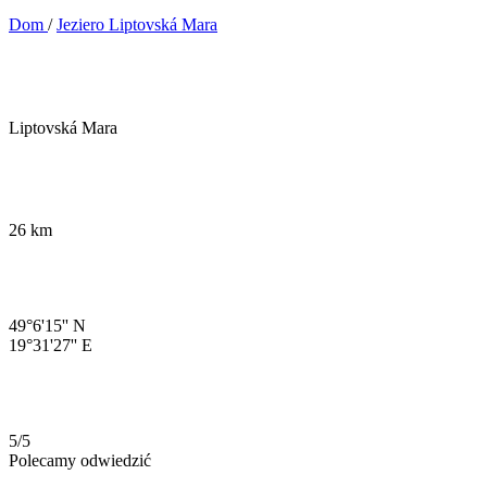
Dom
/
Jeziero Liptovská Mara
Liptovská Mara
26 km
49°6'15'' N
19°31'27'' E
5/5
Polecamy odwiedzić