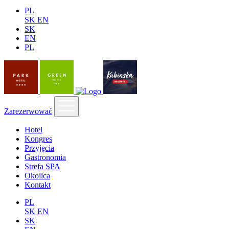
PL
SK
EN
SK
EN
PL
Zarezerwować
Hotel
Kongres
Przyjęcia
Gastronomia
Strefa SPA
Okolica
Kontakt
PL
SK
EN
SK