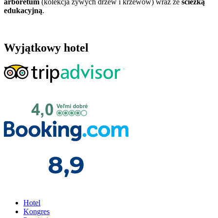
arboretum
(kolekcja żywych drzew i krzewów) wraz ze
ścieżką
edukacyjną
.
Wyjątkowy hotel
Hotel
Kongres