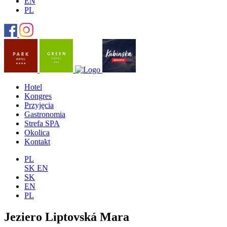
EN
PL
Hotel
Kongres
Przyjęcia
Gastronomia
Strefa SPA
Okolica
Kontakt
PL
SK
EN
SK
EN
PL
Jeziero Liptovská Mara