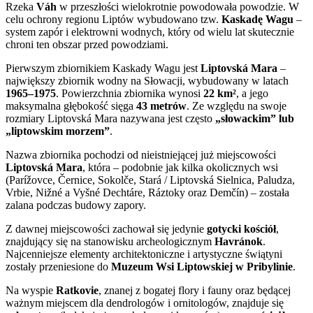
Rzeka
Váh
w przeszłości wielokrotnie powodowała powodzie. W
celu ochrony regionu Liptów wybudowano tzw.
Kaskadę Wagu
–
system zapór i elektrowni wodnych, który od wielu lat skutecznie
chroni ten obszar przed powodziami.
Pierwszym zbiornikiem Kaskady Wagu jest
Liptovská Mara
–
największy zbiornik wodny na Słowacji, wybudowany w latach
1965–1975
. Powierzchnia zbiornika wynosi
22 km²
, a jego
maksymalna głębokość sięga
43 metrów
. Ze względu na swoje
rozmiary Liptovská Mara nazywana jest często
„słowackim” lub
„liptowskim morzem”
.
Nazwa zbiornika pochodzi od nieistniejącej już miejscowości
Liptovská Mara
, która – podobnie jak kilka okolicznych wsi
(Parížovce, Černice, Sokolče, Stará / Liptovská Sielnica, Paludza,
Vrbie, Nižné a Vyšné Dechtáre, Ráztoky oraz Demčín) – została
zalana podczas budowy zapory.
Z dawnej miejscowości zachował się jedynie
gotycki kościół
,
znajdujący się na stanowisku archeologicznym
Havránok
.
Najcenniejsze elementy architektoniczne i artystyczne świątyni
zostały przeniesione do
Muzeum Wsi Liptowskiej w Pribylinie
.
Na wyspie
Ratkovie
, znanej z bogatej flory i fauny oraz będącej
ważnym miejscem dla dendrologów i ornitologów, znajduje się