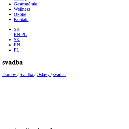
Gastronómia
Wellness
Okolie
Kontakt
SK
EN
PL
SK
EN
PL
svadba
Domov
/
Svadba
/
Oslavy
/
svadba