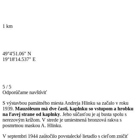
1 km
49°4'51.06" N
19°18'14.537" E
5 / 5
Odporúčame navštíviť
S výstavbou pamätného miesta Andreja Hlinku sa začalo v roku
1939.
Mauzóleum má dve časti, kaplnku so vstupom a hrobku
na ľavej strane od kaplnky
. Jeho súčasťou je aj busta spolu s
nerezovým krížom. V strede je umiestnená bronzová rakva s
posmrtnou maskou A. Hlinku.
V septembri 1944 zaútočilo povstalecké lietadlo s cieľom zničiť