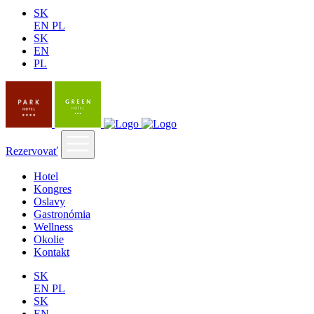
SK
EN
PL
SK
EN
PL
Rezervovať
Hotel
Kongres
Oslavy
Gastronómia
Wellness
Okolie
Kontakt
SK
EN
PL
SK
EN