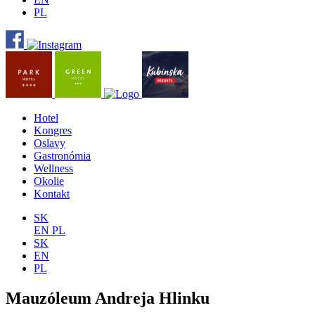
PL
Hotel
Kongres
Oslavy
Gastronómia
Wellness
Okolie
Kontakt
SK
EN
PL
SK
EN
PL
Mauzóleum Andreja Hlinku