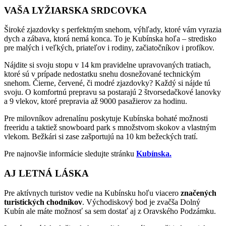
VAŠA LYŽIARSKA SRDCOVKA
Široké zjazdovky s perfektným snehom, výhľady, ktoré vám vyrazia
dych a zábava, ktorá nemá konca. To je Kubínska hoľa – stredisko
pre malých i veľkých, priateľov i rodiny, začiatočníkov i profíkov.
Nájdite si svoju stopu v 14 km pravidelne upravovaných tratiach,
ktoré sú v prípade nedostatku snehu dosnežované technickým
snehom. Čierne, červené, či modré zjazdovky? Každý si nájde tú
svoju. O komfortnú prepravu sa postarajú 2 štvorsedačkové lanovky
a 9 vlekov, ktoré prepravia až 9000 pasažierov za hodinu.
Pre milovníkov adrenalínu poskytuje Kubínska bohaté možnosti
freeridu a taktiež snowboard park s množstvom skokov a vlastným
vlekom. Bežkári si zase zašportujú na 10 km bežeckých tratí.
Pre najnovšie informácie sledujte stránku
Kubínska.
AJ LETNÁ LÁSKA
Pre aktívnych turistov vedie na Kubínsku hoľu viacero
značených
turistických chodníkov
. Východiskový bod je zvačša Dolný
Kubín ale máte možnosť sa sem dostať aj z Oravského Podzámku.