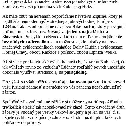
Letná prevádzka lyžiarskeho strediska ponúka využitie lanoviek,
ktoré vás vyvezú priamo na vrch Kubínskej Hole.
Ak máte chuť na adrenalín odporúčame návštevu
Zipline,
ktorý je
najdlhší a najmodernejší v strednej a juhovýchodnej Európe s
1234m
. Taktiež odporúčame návštevu
Bike parku
, ktorý je svojimi
traťami pre jazdcov považovaný za
jeden z najťažších na
Slovensku
. Pre cyklo nadšencov, ktorí majú radšej miernejšie trate
bez nádychu adrenalínu
je tu možnosť cykloturistiky na novo
značených cyklochodníkoch spájajúce Dolný Kubín s cyklotrasami
Hornej Oravy, obcou Rabčice a poľskou obcou Lipnica Wielka.
Ak si viete predstaviť aké výhľady musia byť z vrchu Kubínskej, čo
tak výhľady rovno zo vzduchu? Lúčnatý rozľahlý povrch umožňuje
dokonale využívať stredisko aj na
paragliding
.
Do výšok sa však môžete dostať aj v
lanovom parku
, ktorý preverí
vašu fyzickú zdatnosť a zaručene vo vás zanechá nezabudnuteľný
zážitok.
Spoločné zábavné rodinné zážitky si môžete vytvoriť zapožičaním
trojkoliek
a zažiť tak neopakovateľný zjazd. Tento osvedčený druh
zábavy je vhodný pre všetky vekové skupiny a je len na vás, či si
užijete rýchlu vzrušujúcu jazdu alebo kľudnú jazdu plnú krásnych
pohľadov do prírody.