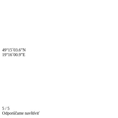
49°15´03.6”N
19°16´00.9”E
5 / 5
Odporúčame navštíviť