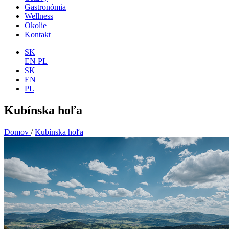
Gastronómia
Wellness
Okolie
Kontakt
SK
EN
PL
SK
EN
PL
Kubínska hoľa
Domov
/
Kubínska hoľa